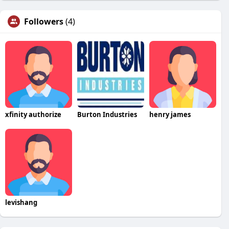
Followers
(4)
xfinity authorize
Burton Industries
henry james
levishang