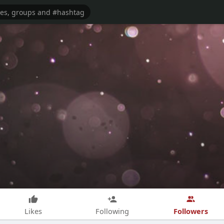
Followers
Likes
Following