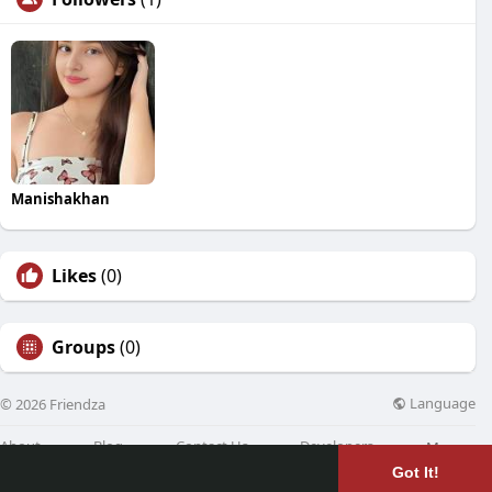
Manishakhan
Likes
(0)
Groups
(0)
Language
© 2026 Friendza
About
Blog
Contact Us
Developers
More
Got It!