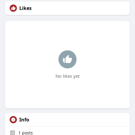
Likes
No likes yet
Info
1
posts