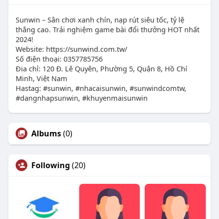
Sunwin – Sân chơi xanh chín, nạp rút siêu tốc, tỷ lệ
thắng cao. Trải nghiệm game bài đổi thưởng HOT nhất
2024!
Website: https://sunwind.com.tw/
Số điện thoại: 0357785756
Địa chỉ: 120 Đ. Lê Quyên, Phường 5, Quận 8, Hồ Chí
Minh, Việt Nam
Hastag: #sunwin, #nhacaisunwin, #sunwindcomtw,
#dangnhapsunwin, #khuyenmaisunwin
Albums
(0)
Following
(20)