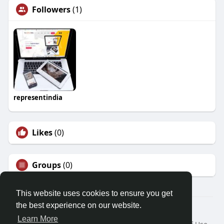
Followers
(1)
representindia
Likes
(0)
Groups
(0)
This website uses cookies to ensure you get
the best experience on our website.
© 2026 Friendza
Learn More